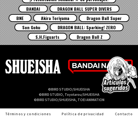
BANDAI
DRAGON BALL SUPER DIVERS
BNE
Akira Toriyama
Dragon Ball Super
Son Goku
DRAGON BALL: Sparking! ZERO
S.H.Figuarts
Dragon Ball Z
©BIRD STUDIO/SHUEISHA
©BIRD STUDIO, Toyotarou/SHUEISHA
©BIRD STUDIO/SHUEISHA, TOEI ANIMATION
Términos y condiciones
Política de privacidad
Contacto