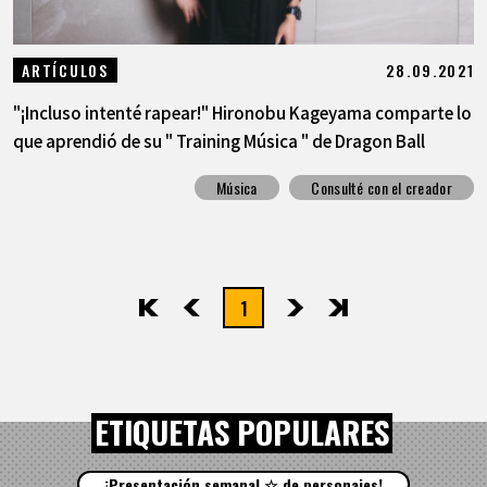
28.09.2021
ARTÍCULOS
"¡Incluso intenté rapear!" Hironobu Kageyama comparte lo
que aprendió de su " Training Música " de Dragon Ball
Música
Consulté con el creador
1
先頭
前へ
次へ
最後
ETIQUETAS POPULARES
¡Presentación semanal ☆ de personajes!