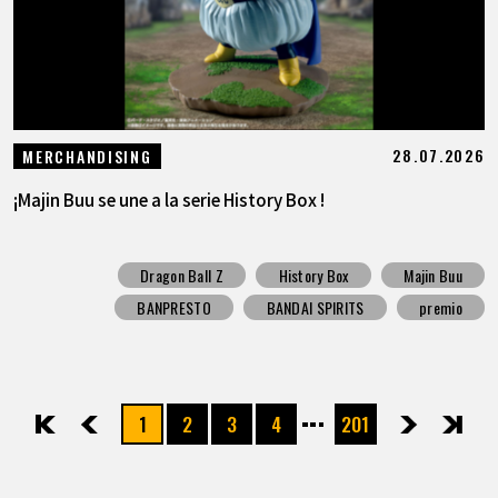
28.07.2026
MERCHANDISING
¡Majin Buu se une a la serie History Box !
Dragon Ball Z
History Box
Majin Buu
BANPRESTO
BANDAI SPIRITS
premio
1
2
3
4
201
先頭
前へ
次へ
最後