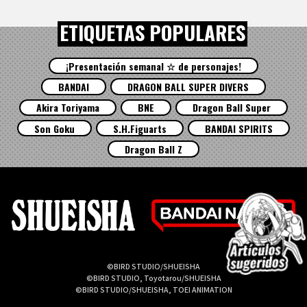
ETIQUETAS POPULARES
¡Presentación semanal ☆ de personajes!
BANDAI
DRAGON BALL SUPER DIVERS
Akira Toriyama
BNE
Dragon Ball Super
Son Goku
S.H.Figuarts
BANDAI SPIRITS
Dragon Ball Z
©BIRD STUDIO/SHUEISHA
©BIRD STUDIO, Toyotarou/SHUEISHA
©BIRD STUDIO/SHUEISHA, TOEI ANIMATION