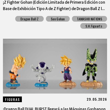
¡Z Fighter Gohan (Edición Limitada de Primera Edición con
Base de Exhibición Tipo A de Z Fighter) de Dragon Ball Z l...
Dragon Ball Z
Son Gohan
TAMASHII NATIONS
S.H.Figuarts
29.05.2026
FIGURAS
¡Dragon Ball DUAL BURST llegará a las Máquinas Gashapon