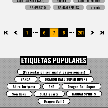
Super Saiyan 4 (SS4)
Gogeta
Super Yi-Shinron
BANPRESTO
BANDAI SPIRITS
premio
1
6
7
8
201
先頭
前へ
次へ
最後
ETIQUETAS POPULARES
¡Presentación semanal ☆ de personajes!
BANDAI
DRAGON BALL SUPER DIVERS
Akira Toriyama
BNE
Dragon Ball Super
Son Goku
S.H.Figuarts
BANDAI SPIRITS
Dragon Ball Z