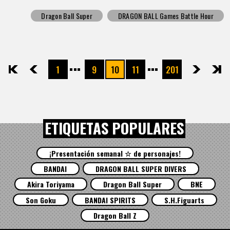
Dragon Ball Super
DRAGON BALL Games Battle Hour
1
9
10
11
201
先頭
前へ
次へ
最後
ETIQUETAS POPULARES
¡Presentación semanal ☆ de personajes!
BANDAI
DRAGON BALL SUPER DIVERS
Akira Toriyama
Dragon Ball Super
BNE
Son Goku
BANDAI SPIRITS
S.H.Figuarts
Dragon Ball Z