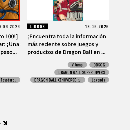
9.06.2026
LIBROS
19.06.2026
o 100!]
¡Encuentra toda la información
ar: ¡Una
más reciente sobre juegos y
paso...
productos de Dragon Ball en ...
V Jump
DBSCG
DRAGON BALL SUPER DIVERS
Toyotarou
DRAGON BALL XENOVERSE ３
Legends
後