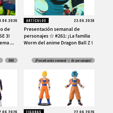
3.06.2026
ARTÍCULOS
23.06.2026
mo de
Presentación semanal de
E 3!
personajes ☆ #261: ¡La familia
ema ...
Worm del anime Dragon Ball Z !
BNE
¡Presentación semanal ☆ de personajes!
2.06.2026
FIGURAS
22.06.2026