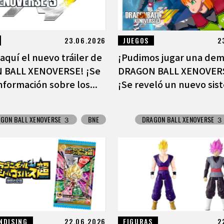
23.06.2026
JUEGOS
2
 aquí el nuevo tráiler de
¡Pudimos jugar una de
 BALL XENOVERSE! ¡Se
DRAGON BALL XENOVERS
nformación sobre los...
¡Se reveló un nuevo sist
GON BALL XENOVERSE ３
BNE
DRAGON BALL XENOVERSE ３
NDISING
22.06.2026
FIGURAS
2