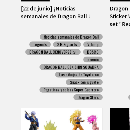
[22 de junio] ¡Noticias
Dragon 
semanales de Dragon Ball !
Sticker 
set "Rec
Noticias semanales de Dragon Ball
Legends
S.H.Figuarts
V Jump
DRAGON BALL XENOVERSE ３
DBSCG
premio
DRAGON BALL GEKISHIN SQUADRA
Los dibujos de Toyotarou
Snack con juguete
Pegatinas y obleas Super Guerrero
Dragon Stars