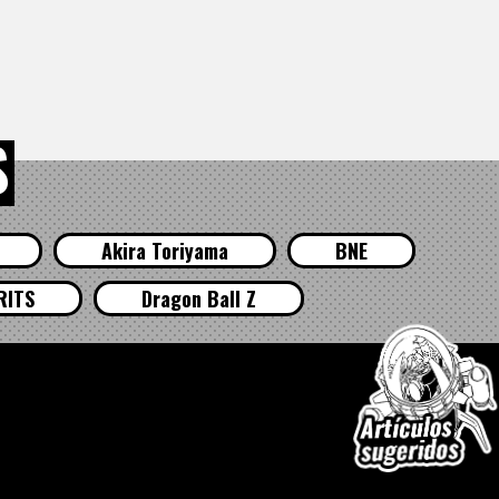
S
Akira Toriyama
BNE
RITS
Dragon Ball Z