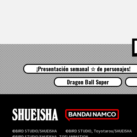
¡Presentación semanal ☆ de personajes!
Dragon Ball Super
©BIRD STUDIO/SHUEISHA
©BIRD STUDIO, Toyotarou/SHUEISHA
©BIRD STUDIO/SHUEISHA, TOEI ANIMATION