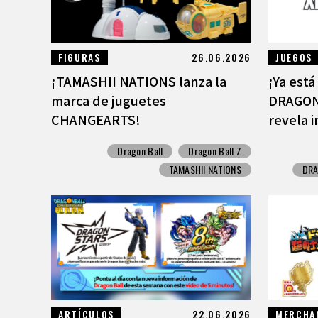
FIGURAS
26.06.2026
JUEGOS
¡TAMASHII NATIONS lanza la
¡Ya está
marca de juguetes
DRAGON
CHANGEARTS!
revela i
Dragon Ball
Dragon Ball Z
TAMASHII NATIONS
DRA
ARTÍCULOS
22.06.2026
MERCHA