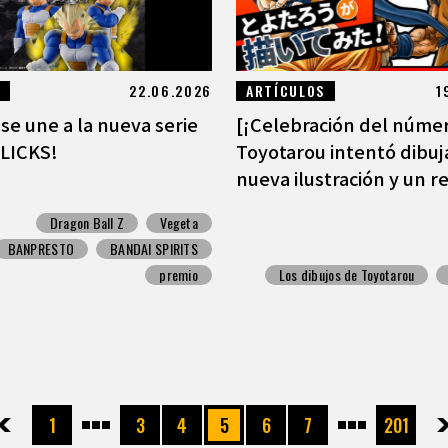
22.06.2026
ARTÍCULOS
1
se une a la nueva serie
[¡Celebración del númer
LICKS!
Toyotarou intentó dibuj
nueva ilustración y un re
Dragon Ball Z
Vegeta
BANPRESTO
BANDAI SPIRITS
premio
Los dibujos de Toyotarou
先頭
前へ
1
3
4
5
6
7
201
次へ
最