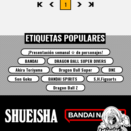
1
先頭
前へ
次へ
最後
ETIQUETAS POPULARES
¡Presentación semanal ☆ de personajes!
BANDAI
DRAGON BALL SUPER DIVERS
Akira Toriyama
Dragon Ball Super
BNE
Son Goku
BANDAI SPIRITS
S.H.Figuarts
Dragon Ball Z