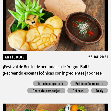
ARTÍCULOS
ACERCA DE
LANGUAGE
JP
EN
FR
DE
ES
23.08.2021
ARTÍCULOS
¡Festival de Bento de personajes de Dragon Ball !
¡Recreando escenas icónicas con ingredientes japonese...
Intenté prepararlo
Publicación culinaria
Bento de personajes
Gotenks
Broly