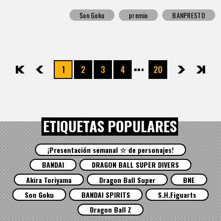
Son Goku
premio
BANPRESTO
1
2
3
4
20
先頭
前へ
次へ
最後
ETIQUETAS POPULARES
¡Presentación semanal ☆ de personajes!
BANDAI
DRAGON BALL SUPER DIVERS
Akira Toriyama
Dragon Ball Super
BNE
Son Goku
BANDAI SPIRITS
S.H.Figuarts
Dragon Ball Z