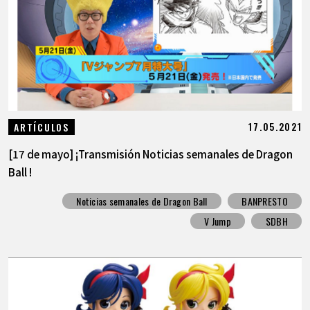
ARTÍCULOS
ACERCA DE
LANGUAGE
17.05.2021
ARTÍCULOS
JP
EN
FR
DE
ES
[17 de mayo] ¡Transmisión Noticias semanales de Dragon
Ball !
Noticias semanales de Dragon Ball
BANPRESTO
V Jump
SDBH