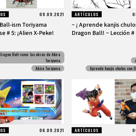
LOS
09.09.2021
ARTÍCULOS
0
Ball-ism Toriyama
~ ¡ Aprende kanjis chulo
e # 5: ¡Alien X-Peke!
Dragon Ball! ~ Lección #
Dragon Ball-ismo: las obras de Akira
Toriyama
Akira Toriyama
Aprende kanjis chulos con D
LOS
06.09.2021
ARTÍCULOS
0