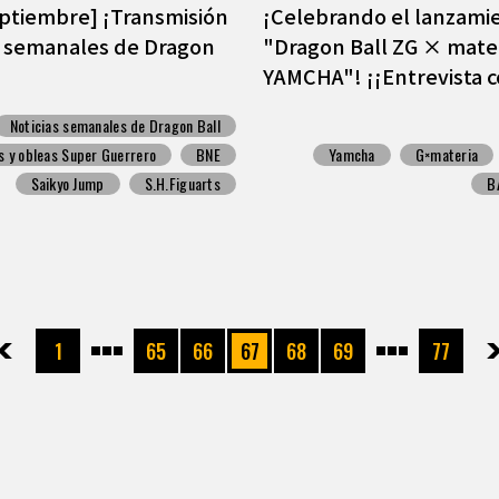
eptiembre] ¡Transmisión
¡Celebrando el lanzami
s semanales de Dragon
"Dragon Ball ZG × mate
YAMCHA"! ¡¡Entrevista co
Noticias semanales de Dragon Ball
s y obleas Super Guerrero
BNE
Yamcha
G×materia
Saikyo Jump
S.H.Figuarts
B
先頭
前へ
1
65
66
67
68
69
77
次へ
最