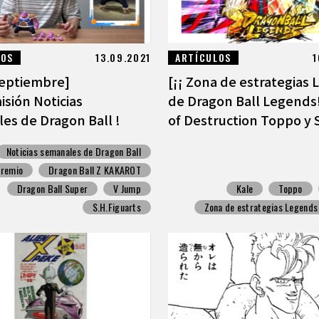
LOS
13.09.2021
ARTÍCULOS
1
septiembre]
[¡¡ Zona de estrategias
isión Noticias
de Dragon Ball Legends
es de Dragon Ball !
of Destruction Toppo y S
Noticias semanales de Dragon Ball
remio
Dragon Ball Z KAKAROT
Dragon Ball Super
V Jump
Kale
Toppo
S.H.Figuarts
Zona de estrategias Legends