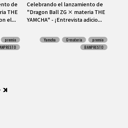
ento de
Celebrando el lanzamiento de
ria THE
"Dragon Ball ZG × materia THE
n el...
YAMCHA" - ¡Entrevista adicio...
premio
Yamcha
G×materia
premio
ANPRESTO
BANPRESTO
後