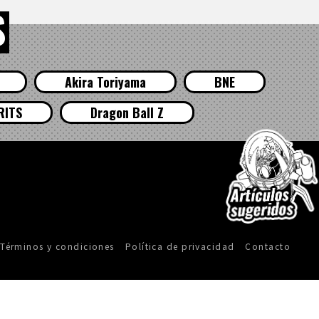
S
Akira Toriyama
BNE
RITS
Dragon Ball Z
Términos y condiciones
Política de privacidad
Contacto