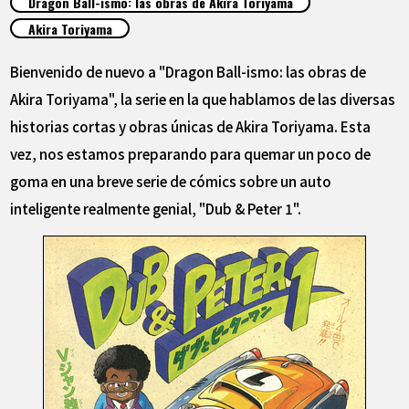
Dragon Ball-ismo: las obras de Akira Toriyama
ARTÍCULOS
Akira Toriyama
ACERCA DE
Bienvenido de nuevo a "Dragon Ball-ismo: las obras de
Akira Toriyama", la serie en la que hablamos de las diversas
historias cortas y obras únicas de Akira Toriyama. Esta
LANGUAGE
vez, nos estamos preparando para quemar un poco de
JP
EN
FR
DE
ES
goma en una breve serie de cómics sobre un auto
inteligente realmente genial, "Dub & Peter 1".