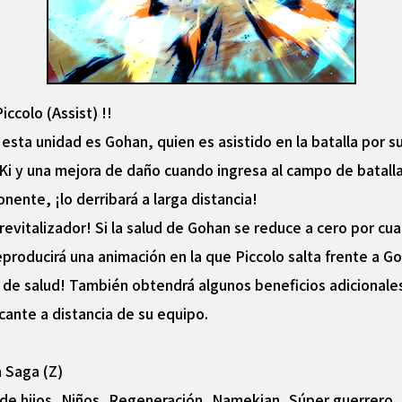
ccolo (Assist) !!
esta unidad es Gohan, quien es asistido en la batalla por 
i y una mejora de daño cuando ingresa al campo de batalla,
nente, ¡lo derribará a larga distancia!
evitalizador! Si la salud de Gohan se reduce a cero por cua
roducirá una animación en la que Piccolo salta frente a Goh
 de salud! También obtendrá algunos beneficios adicionales 
cante a distancia de su equipo.
n Saga (Z)
a de hijos, Niños, Regeneración, Namekian, Súper guerrero