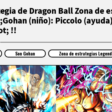
tegia de Dragon Ball Zona de e
;Gohan (niño): Piccolo (ayuda
; !!
Son Gohan
Zona de estrategias Legend