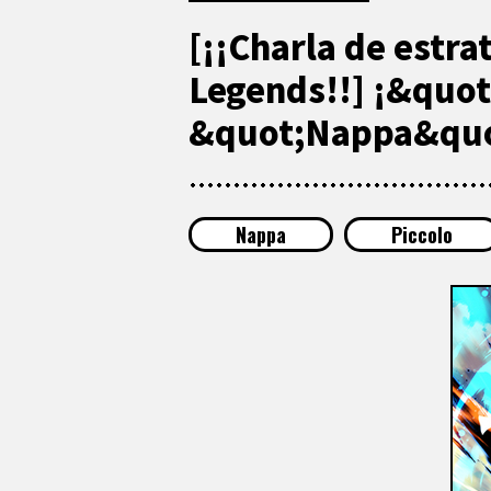
[¡¡Charla de estra
Legends!!] ¡&quot
&quot;Nappa&quot
Nappa
Piccolo