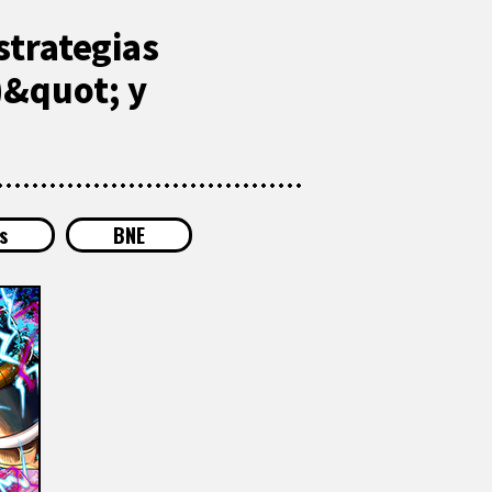
strategias
)&quot; y
s
BNE