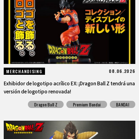
ARTÍCULOS
ACERCA DE
LANGUAGE
JP
EN
FR
DE
ES
08.06.2026
MERCHANDISING
Exhibidor de logotipo acrílico EX: ¡Dragon Ball Z tendrá una
versión de logotipo renovada!
Dragon Ball Z
Premium Bandai
BANDAI