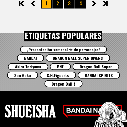
1
2
3
4
先頭
前へ
次へ
最後
ETIQUETAS POPULARES
¡Presentación semanal ☆ de personajes!
BANDAI
DRAGON BALL SUPER DIVERS
Akira Toriyama
BNE
Dragon Ball Super
Son Goku
S.H.Figuarts
BANDAI SPIRITS
Dragon Ball Z