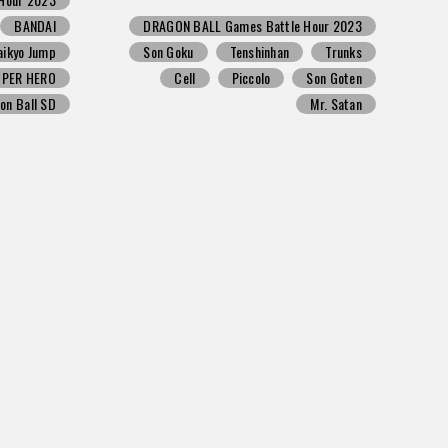
BANDAI
DRAGON BALL Games Battle Hour 2023
aikyo Jump
Son Goku
Tenshinhan
Trunks
UPER HERO
Cell
Piccolo
Son Goten
on Ball SD
Mr. Satan