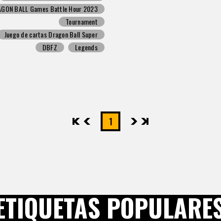
GON BALL Games Battle Hour 2023
Tournament
Juego de cartas Dragon Ball Super
DBFZ
Legends
先頭
前へ
1
次へ
最後
ETIQUETAS POPULARE