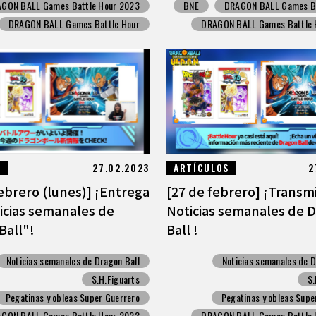
GON BALL Games Battle Hour 2023
BNE
DRAGON BALL Games Ba
DRAGON BALL Games Battle Hour
DRAGON BALL Games Battle 
S
27.02.2023
ARTÍCULOS
2
febrero (lunes)] ¡Entrega
[27 de febrero] ¡Transm
icias semanales de
Noticias semanales de 
Ball"!
Ball !
Noticias semanales de Dragon Ball
Noticias semanales de D
S.H.Figuarts
S.
Pegatinas y obleas Super Guerrero
Pegatinas y obleas Supe
GON BALL Games Battle Hour 2023
DRAGON BALL Games Battle 