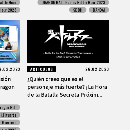
ttle Hour
DRAGON BALL Games Battle Hour 2023
Hour 2023
SDBH
BANDAI
7.02.2023
ARTÍCULOS
26.02.2023
isión
¿Quién crees que es el
Dragon
personaje más fuerte? ¡La Hora
de la Batalla Secreta Próxim...
ragon Ball
H.Figuarts
r Guerrero
Hour 2023