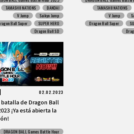
TAMASHII NATIONS
BANDAI
TAMASHII NATIONS
V Jump
Saikyo Jump
V Jump
S
ragon Ball Super
SUPER HERO
Dragon Ball Super
S
Dragon Ball SD
Drag
02.02.2023
 batalla de Dragon Ball
23 ¡Ya está abierta la
ión!
DRAGON BALL Games Battle Hour