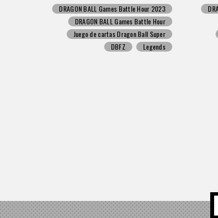
DRAGON BALL Games Battle Hour 2023
DRA
DRAGON BALL Games Battle Hour
Juego de cartas Dragon Ball Super
DBFZ
Legends