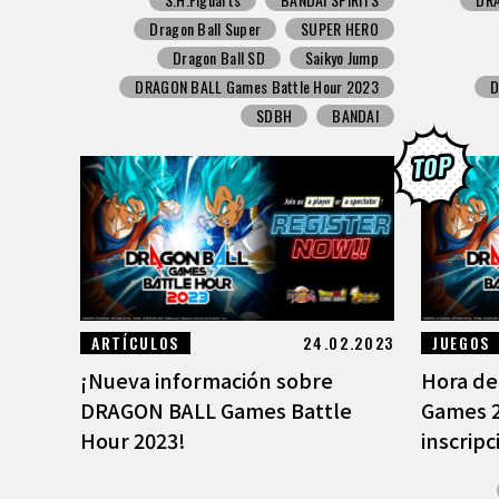
Dragon Ball Super
SUPER HERO
Dragon Ball SD
Saikyo Jump
DRAGON BALL Games Battle Hour 2023
D
SDBH
BANDAI
ARTÍCULOS
24.02.2023
JUEGOS
¡Nueva información sobre
Hora de
DRAGON BALL Games Battle
Games 20
Hour 2023!
inscripc