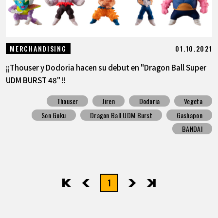
01.10.2021
MERCHANDISING
¡¡Thouser y Dodoria hacen su debut en "Dragon Ball Super
UDM BURST 48" !!
Thouser
Jiren
Dodoria
Vegeta
Son Goku
Dragon Ball UDM Burst
Gashapon
BANDAI
1
先頭
前へ
次へ
最後