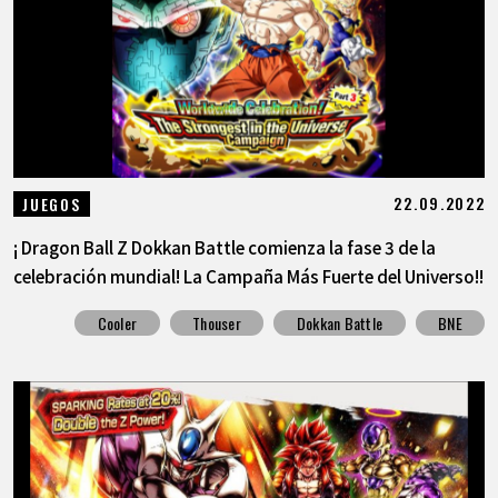
ARTÍCULOS
ACERCA DE
LANGUAGE
22.09.2022
JUEGOS
JP
EN
FR
DE
ES
¡ Dragon Ball Z Dokkan Battle comienza la fase 3 de la
celebración mundial! La Campaña Más Fuerte del Universo!!
Cooler
Thouser
Dokkan Battle
BNE