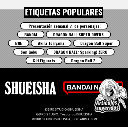
ETIQUETAS POPULARES
¡Presentación semanal ☆ de personajes!
BANDAI
DRAGON BALL SUPER DIVERS
BNE
Akira Toriyama
Dragon Ball Super
Son Goku
DRAGON BALL: Sparking! ZERO
S.H.Figuarts
Dragon Ball Z
©BIRD STUDIO/SHUEISHA
©BIRD STUDIO, Toyotarou/SHUEISHA
©BIRD STUDIO/SHUEISHA, TOEI ANIMATION