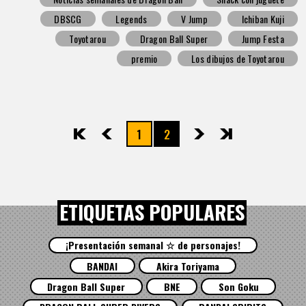
DBSCG
Legends
V Jump
Ichiban Kuji
Toyotarou
Dragon Ball Super
Jump Festa
premio
Los dibujos de Toyotarou
1
2
先頭
前へ
次へ
最後
ETIQUETAS POPULARES
¡Presentación semanal ☆ de personajes!
BANDAI
Akira Toriyama
Dragon Ball Super
BNE
Son Goku