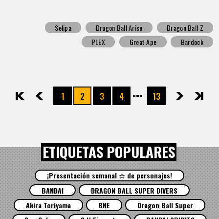
Selipa
Dragon Ball Arise
Dragon Ball Z
PLEX
Great Ape
Bardock
1
2
3
4
13
先頭
前へ
次へ
最後
ETIQUETAS POPULARES
¡Presentación semanal ☆ de personajes!
BANDAI
DRAGON BALL SUPER DIVERS
Akira Toriyama
BNE
Dragon Ball Super