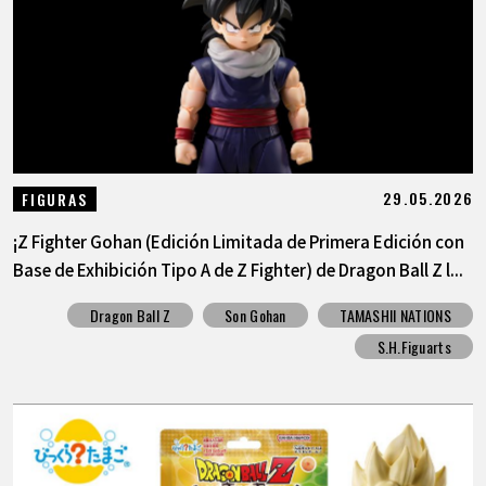
ARTÍCULOS
ACERCA DE
LANGUAGE
29.05.2026
FIGURAS
JP
EN
FR
DE
ES
¡Z Fighter Gohan (Edición Limitada de Primera Edición con
Base de Exhibición Tipo A de Z Fighter) de Dragon Ball Z l...
Dragon Ball Z
Son Gohan
TAMASHII NATIONS
S.H.Figuarts