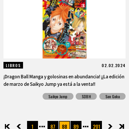
02.02.2024
LIBROS
¡Dragon Ball Manga y golosinas en abundancia! ¡¡La edición
de marzo de Saikyo Jump ya está a la venta!!
Saikyo Jump
SDBH
Son Goku
1
87
88
89
201
先頭
前へ
次へ
最後