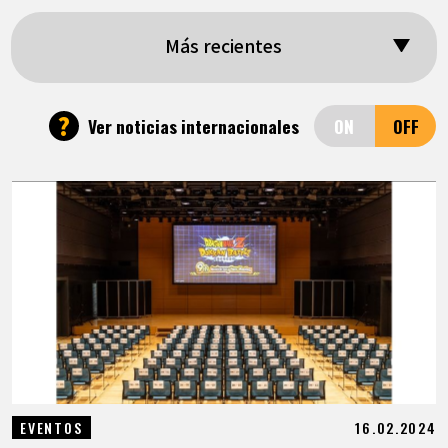
ARTÍCULOS
Más recientes
ACERCA DE
?
Ver noticias internacionales
LANGUAGE
JP
EN
FR
DE
ES
16.02.2024
EVENTOS