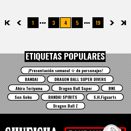
1
3
4
5
19
先頭
前へ
次へ
最後
ETIQUETAS POPULARES
¡Presentación semanal ☆ de personajes!
BANDAI
DRAGON BALL SUPER DIVERS
Akira Toriyama
Dragon Ball Super
BNE
Son Goku
BANDAI SPIRITS
S.H.Figuarts
Dragon Ball Z