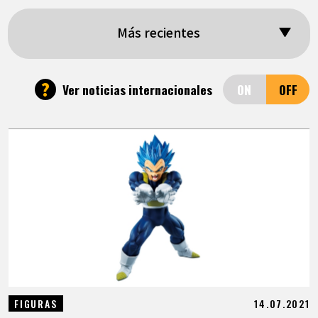
ARTÍCULOS
Más recientes
ACERCA DE
?
Ver noticias internacionales
LANGUAGE
JP
EN
FR
DE
ES
14.07.2021
FIGURAS