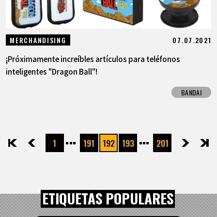
07.07.2021
MERCHANDISING
¡Próximamente increíbles artículos para teléfonos
inteligentes "Dragon Ball"!
BANDAI
1
191
192
193
201
先頭
前へ
次へ
最後
ETIQUETAS POPULARES