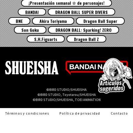
¡Presentación semanal ☆ de personajes!
BANDAI
DRAGON BALL SUPER DIVERS
BNE
Akira Toriyama
Dragon Ball Super
Son Goku
DRAGON BALL: Sparking! ZERO
S.H.Figuarts
Dragon Ball Z
©BIRD STUDIO/SHUEISHA
©BIRD STUDIO, Toyotarou/SHUEISHA
©BIRD STUDIO/SHUEISHA, TOEI ANIMATION
Términos y condiciones
Política de privacidad
Contacto