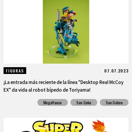
07.07.2023
FIGURAS
¡La entrada más reciente de la línea "Desktop Real McCoy
EX" da vida al robot bípedo de Toriyama!
MegaHouse
Son Goku
Son Gohan