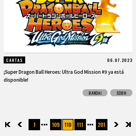
06.07.2023
CARTAS
¡Super Dragon Ball Heroes: Ultra God Mission #9 ya está
disponible!
BANDAI
SDBH
1
109
110
111
201
先頭
前へ
次へ
最後