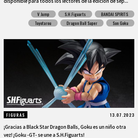
disponible para todos los lectores de la edición de sep...
V Jump
S.H.Figuarts
BANDAI SPIRITS
Toyotarou
Dragon Ball Super
Son Goku
13.07.2023
FIGURAS
¡Gracias a Black Star Dragon Balls, Goku es un niño otra
vez! ¡Goku -GT- se une a S.H.Figuarts!