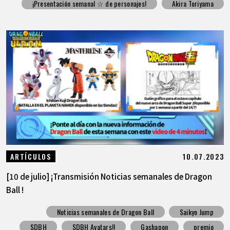
¡Presentación semanal ☆ de personajes!
Akira Toriyama
10.07.2023
ARTÍCULOS
[10 de julio] ¡Transmisión Noticias semanales de Dragon
Ball !
Noticias semanales de Dragon Ball
Saikyo Jump
SDBH
SDBH Avatars!!
Gashapon
premio