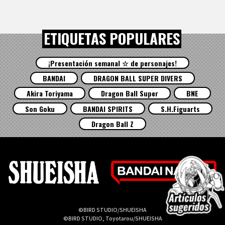
ETIQUETAS POPULARES
¡Presentación semanal ☆ de personajes!
BANDAI
DRAGON BALL SUPER DIVERS
Akira Toriyama
Dragon Ball Super
BNE
Son Goku
BANDAI SPIRITS
S.H.Figuarts
Dragon Ball Z
©BIRD STUDIO/SHUEISHA
©BIRD STUDIO, Toyotarou/SHUEISHA