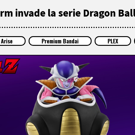
orm invade la serie Dragon Ball
 Arise
Premium Bandai
PLEX