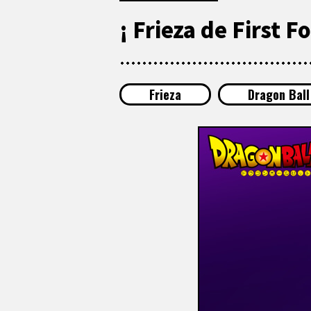
¡ Frieza de First F
Frieza
Dragon Ball