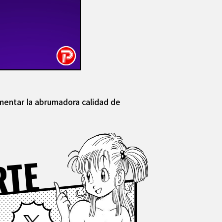
imentar la abrumadora calidad de
RTE
Facebook
X