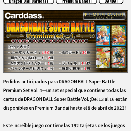
Dragon Ball Carddass
Premium Bandai
BANDAI
ARTÍCULOS
ACERCA DE
LANGUAGE
JP
EN
FR
DE
ES
Pedidos anticipados para DRAGON BALL Super Battle
Premium Set Vol. 4—un set especial que contiene todas las
cartas de DRAGON BALL Super Battle Vol. ¡Del 13 al 16 están
disponibles en Premium Bandai hasta el 8 de abril de 2023!
Este increíble juego contiene las 192 tarjetas de los juegos