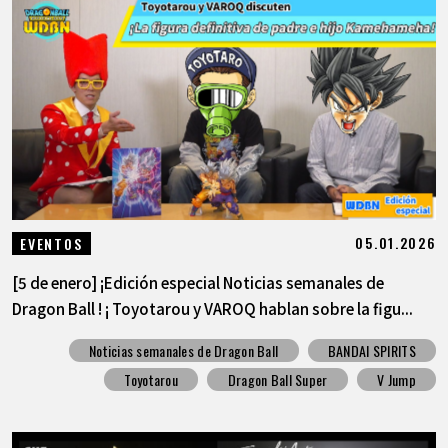
ARTÍCULOS
ACERCA DE
LANGUAGE
JP
EN
FR
DE
ES
05.01.2026
EVENTOS
[5 de enero] ¡Edición especial Noticias semanales de
Dragon Ball ! ¡ Toyotarou y VAROQ hablan sobre la figu...
Noticias semanales de Dragon Ball
BANDAI SPIRITS
Toyotarou
Dragon Ball Super
V Jump