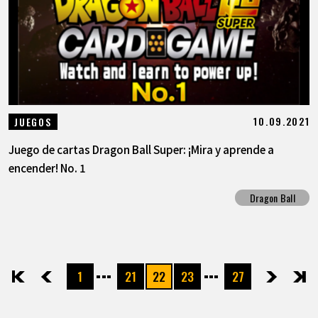
10.09.2021
JUEGOS
Juego de cartas Dragon Ball Super: ¡Mira y aprende a
encender! No. 1
Dragon Ball
1
21
22
23
27
先頭
前へ
次へ
最後