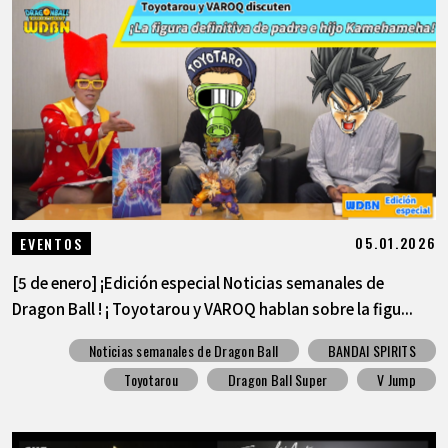
ARTÍCULOS
ACERCA DE
LANGUAGE
JP
EN
FR
DE
ES
05.01.2026
EVENTOS
[5 de enero] ¡Edición especial Noticias semanales de
Dragon Ball ! ¡ Toyotarou y VAROQ hablan sobre la figu...
Noticias semanales de Dragon Ball
BANDAI SPIRITS
Toyotarou
Dragon Ball Super
V Jump