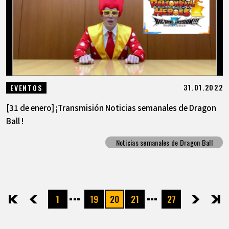
31.01.2022
EVENTOS
[31 de enero] ¡Transmisión Noticias semanales de Dragon
Ball !
Noticias semanales de Dragon Ball
1
19
20
21
27
先頭
前へ
次へ
最後