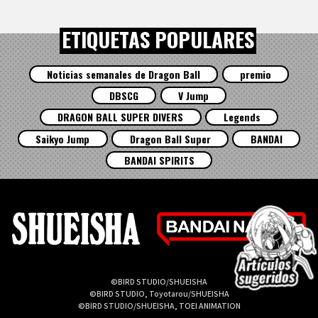
ETIQUETAS POPULARES
Noticias semanales de Dragon Ball
premio
DBSCG
V Jump
DRAGON BALL SUPER DIVERS
Legends
Saikyo Jump
Dragon Ball Super
BANDAI
BANDAI SPIRITS
©BIRD STUDIO/SHUEISHA
©BIRD STUDIO, Toyotarou/SHUEISHA
©BIRD STUDIO/SHUEISHA, TOEI ANIMATION