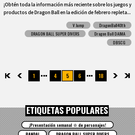
¡Obtén toda la información más reciente sobre los juegos y
productos de Dragon Ball en la edición de febrero repleta...
V Jump
DragonBall40th
DRAGON BALL SUPER DIVERS
Dragon Ball DAIMA
DBSCG
1
4
5
6
18
先頭
前へ
次へ
最後
ETIQUETAS POPULARES
¡Presentación semanal ☆ de personajes!
BANDAI
DRAGON BALL SUPER DIVERS