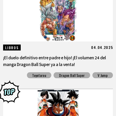
ARTÍCULOS
ACERCA DE
LANGUAGE
04.04.2025
LIBROS
JP
EN
FR
DE
ES
¡El duelo definitivo entre padre e hijo! ¡El volumen 24 del
manga Dragon Ball Super ya a la venta!
Toyotarou
Dragon Ball Super
V Jump