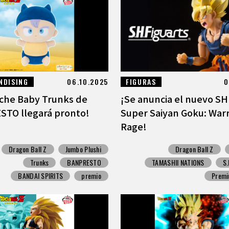
NDISING
06.10.2025
FIGURAS
0
uche Baby Trunks de
¡Se anuncia el nuevo SH
TO llegará pronto!
Super Saiyan Goku: Warr
Rage!
Dragon Ball Z
Jumbo Plushi
Dragon Ball Z
Trunks
BANPRESTO
TAMASHII NATIONS
S.
BANDAI SPIRITS
premio
Premi