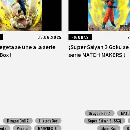
03.06.2025
FIGURAS
2
egeta se une a la serie
¡Super Saiyan 3 Goku se 
Box !
serie MATCH MAKERS !
Dragon Ball Z
MATC
Dragon Ball Z
History Box
Super Saiyan 3 (SS3)
geta
Vegeta
BANPRESTO
Majin Buu
B