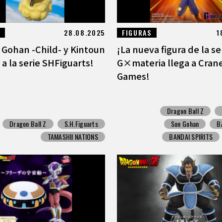
28.08.2025
FIGURAS
1
 Gohan -Child- y Kintoun
¡La nueva figura de la se
a la serie SHFiguarts!
G×materia llega a Cran
Games!
Dragon Ball Z
Dragon Ball Z
S.H.Figuarts
Son Gohan
B
TAMASHII NATIONS
BANDAI SPIRITS