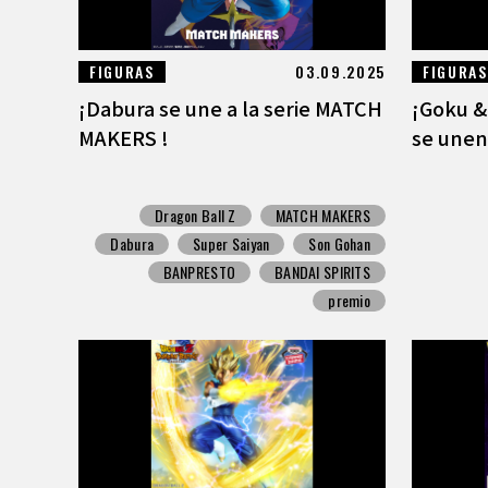
FIGURAS
03.09.2025
FIGURAS
¡Dabura se une a la serie MATCH
¡Goku &
MAKERS !
se unen 
Dragon Ball Z
MATCH MAKERS
Dabura
Super Saiyan
Son Gohan
BANPRESTO
BANDAI SPIRITS
premio