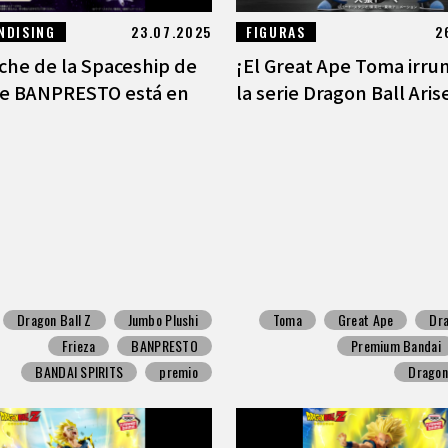
NDISING
23.07.2025
FIGURAS
2
uche de la Spaceship de
¡El Great Ape Toma irr
de BANPRESTO está en
la serie Dragon Ball Arise
Dragon Ball Z
Jumbo Plushi
Toma
Great Ape
Dra
Frieza
BANPRESTO
Premium Bandai
BANDAI SPIRITS
premio
Dragon 