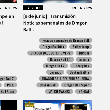
6.06.2025
EVENTOS
09.06.2025
umpe en
[9 de junio] ¡Transmisión
 !
Noticias semanales de Dragon
Ball !
Noticias semanales de Dragon Ball
DragonBall40th
Saikyo Jump
DRAGON BALL SUPER DIVERS
DBSCG
Dragon Ball SD
premio
Dragon Ball Z
History Box
Legends
Dokkan Battle
gon Ball Z
DRAGON BALL GEKISHIN SQUADRA
PLEX
Dragon Ball
Dragon Ball Super
Ball Arise
MATCH MAKERS
BANDAI