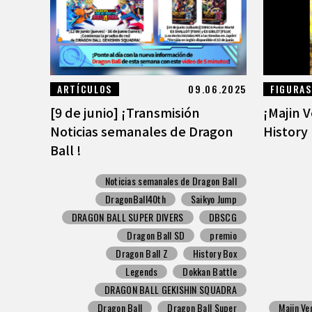
ARTÍCULOS
09.06.2025
FIGURAS
[9 de junio] ¡Transmisión
¡Majin V
Noticias semanales de Dragon
History 
Ball !
Noticias semanales de Dragon Ball
DragonBall40th
Saikyo Jump
DRAGON BALL SUPER DIVERS
DBSCG
Dragon Ball SD
premio
Dragon Ball Z
History Box
Legends
Dokkan Battle
DRAGON BALL GEKISHIN SQUADRA
Dragon Ball
Dragon Ball Super
Majin Ve