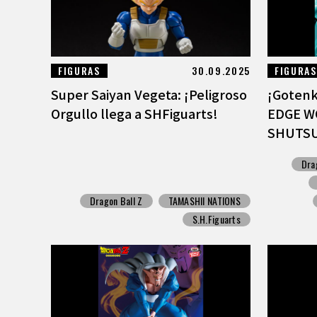
FIGURAS
30.09.2025
FIGURAS
Super Saiyan Vegeta: ¡Peligroso
¡Gotenk
Orgullo llega a SHFiguarts!
EDGE W
SHUTSU
Dra
Dragon Ball Z
TAMASHII NATIONS
S.H.Figuarts