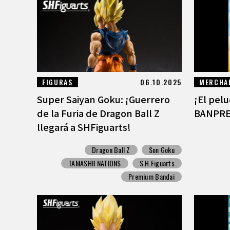
FIGURAS
06.10.2025
MERCHA
Super Saiyan Goku: ¡Guerrero
¡El pel
de la Furia de Dragon Ball Z
BANPRES
llegará a SHFiguarts!
Dragon Ball Z
Son Goku
TAMASHII NATIONS
S.H.Figuarts
Premium Bandai