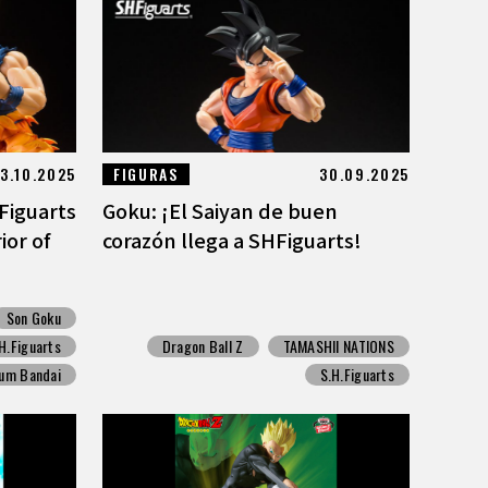
3.10.2025
FIGURAS
30.09.2025
Figuarts
Goku: ¡El Saiyan de buen
ior of
corazón llega a SHFiguarts!
Son Goku
H.Figuarts
Dragon Ball Z
TAMASHII NATIONS
um Bandai
S.H.Figuarts