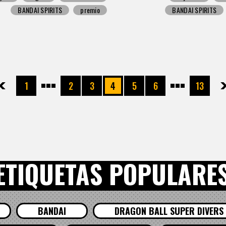
BANDAI SPIRITS
premio
BANDAI SPIRITS
先頭
前へ
1
2
3
4
5
6
13
次へ
最
ETIQUETAS POPULARE
BANDAI
DRAGON BALL SUPER DIVERS