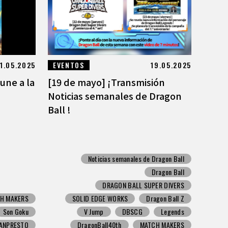
1.05.2025
EVENTOS
19.05.2025
une a la
[19 de mayo] ¡Transmisión
Noticias semanales de Dragon
Ball !
Noticias semanales de Dragon Ball
Dragon Ball
DRAGON BALL SUPER DIVERS
H MAKERS
SOLID EDGE WORKS
Dragon Ball Z
Son Goku
V Jump
DBSCG
Legends
ANPRESTO
DragonBall40th
MATCH MAKERS