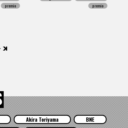
premio
premio
後
S
Akira Toriyama
BNE