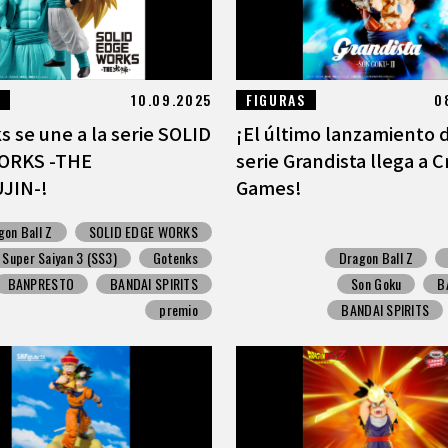
10.09.2025
FIGURAS
0
s se une a la serie SOLID
¡El último lanzamiento d
ORKS -THE
serie Grandista llega a 
JIN-!
Games!
gon Ball Z
SOLID EDGE WORKS
Super Saiyan 3 (SS3)
Gotenks
Dragon Ball Z
BANPRESTO
BANDAI SPIRITS
Son Goku
B
premio
BANDAI SPIRITS