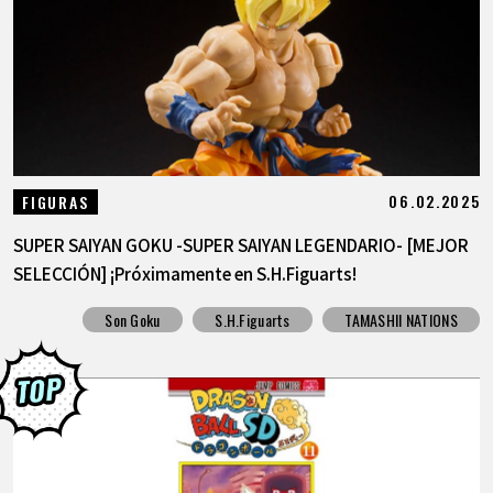
ARTÍCULOS
ACERCA DE
LANGUAGE
06.02.2025
FIGURAS
JP
EN
FR
DE
ES
SUPER SAIYAN GOKU -SUPER SAIYAN LEGENDARIO- [MEJOR
SELECCIÓN] ¡Próximamente en S.H.Figuarts!
Son Goku
S.H.Figuarts
TAMASHII NATIONS