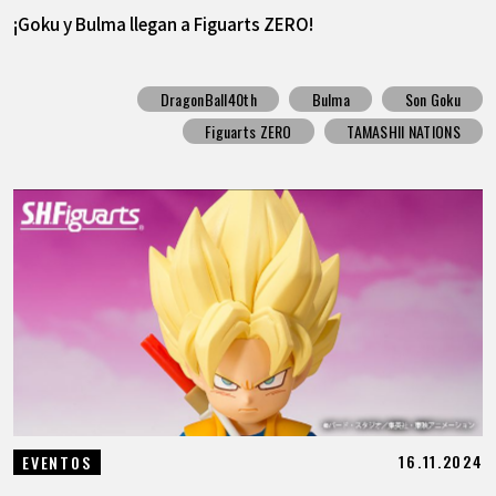
¡Goku y Bulma llegan a Figuarts ZERO!
DragonBall40th
Bulma
Son Goku
Figuarts ZERO
TAMASHII NATIONS
16.11.2024
EVENTOS