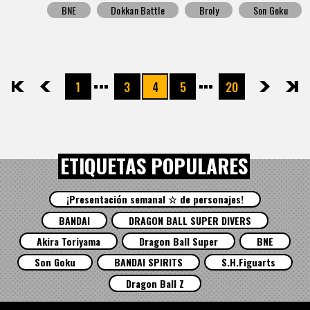
BNE
Dokkan Battle
Broly
Son Goku
1
3
4
5
20
先頭
前へ
次へ
最後
ETIQUETAS POPULARES
¡Presentación semanal ☆ de personajes!
BANDAI
DRAGON BALL SUPER DIVERS
Akira Toriyama
Dragon Ball Super
BNE
Son Goku
BANDAI SPIRITS
S.H.Figuarts
Dragon Ball Z