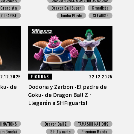
Grandista
Dragon Ball Super
Grandista
CLEARISE
Jumbo Plushi
CLEARISE
2.12.2025
FIGURAS
22.12.2025
oku- de
Dodoria y Zarbon -El padre de
Goku- de Dragon Ball Z ¡
Llegarán a SHFiguarts!
I NATIONS
Dragon Ball Z
TAMASHII NATIONS
um Bandai
S.H.Figuarts
Premium Bandai