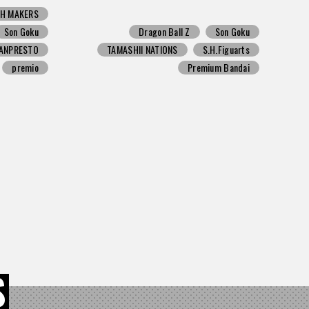
H MAKERS
Son Goku
Dragon Ball Z
Son Goku
ANPRESTO
TAMASHII NATIONS
S.H.Figuarts
premio
Premium Bandai
S