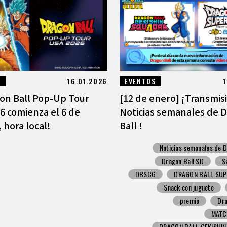
S
16.01.2026
EVENTOS
1
gon Ball Pop-Up Tour
[12 de enero] ¡Transmis
6 comienza el 6 de
Noticias semanales de 
 hora local!
Ball !
Noticias semanales de D
Dragon Ball SD
S
DBSCG
DRAGON BALL SUP
Snack con juguete
premio
Dra
MATC
DRAGON BALL GEKISHI