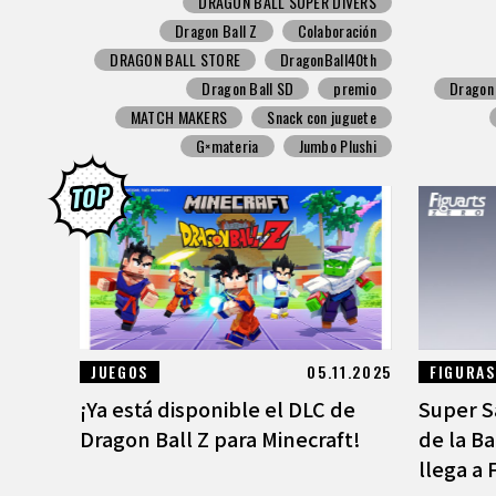
DRAGON BALL SUPER DIVERS
Dragon Ball Z
Colaboración
DRAGON BALL STORE
DragonBall40th
Dragon Ball SD
premio
Dragon 
MATCH MAKERS
Snack con juguete
G×materia
Jumbo Plushi
JUEGOS
05.11.2025
FIGURAS
¡Ya está disponible el DLC de
Super S
Dragon Ball Z para Minecraft!
de la Ba
llega a 