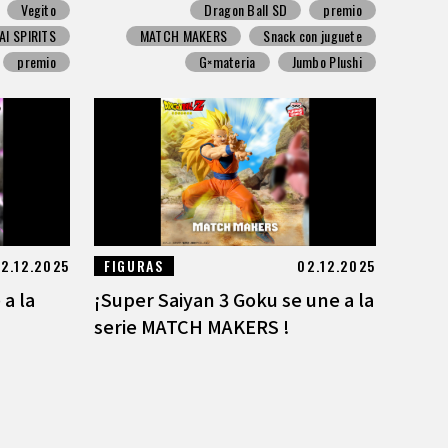
Vegito
Dragon Ball SD
premio
I SPIRITS
MATCH MAKERS
Snack con juguete
premio
G×materia
Jumbo Plushi
2.12.2025
FIGURAS
02.12.2025
 a la
¡Super Saiyan 3 Goku se une a la
serie MATCH MAKERS !