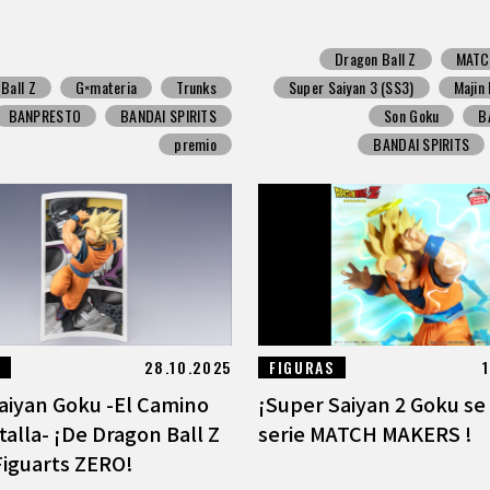
Dragon Ball Z
MATC
Ball Z
G×materia
Trunks
Super Saiyan 3 (SS3)
Majin
BANPRESTO
BANDAI SPIRITS
Son Goku
B
premio
BANDAI SPIRITS
28.10.2025
FIGURAS
aiyan Goku -El Camino
¡Super Saiyan 2 Goku se 
talla- ¡De Dragon Ball Z
serie MATCH MAKERS !
Figuarts ZERO!