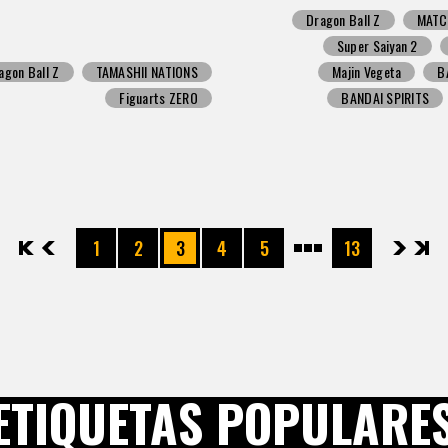
Dragon Ball Z
MATC
Super Saiyan 2
agon Ball Z
TAMASHII NATIONS
Majin Vegeta
B
Figuarts ZERO
BANDAI SPIRITS
先頭
前へ
1
2
3
4
5
13
次へ
最後
ETIQUETAS POPULARE