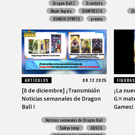
Dragon Ball Z
Grandista
Majin Vegeta
BANPRESTO
Dr
BANDAI SPIRITS
premio
ARTÍCULOS
08.12.2025
FIGURAS
[8 de diciembre] ¡Transmisión
¡La nuev
Noticias semanales de Dragon
G×mater
Ball !
Games!
Noticias semanales de Dragon Ball
Saikyo Jump
DBSCG