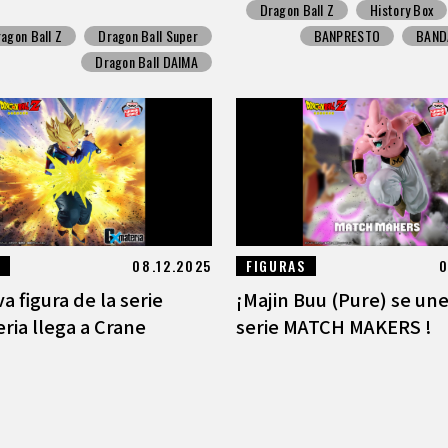
Dragon Ball Z
History Box
agon Ball Z
Dragon Ball Super
BANPRESTO
BANDA
Dragon Ball DAIMA
08.12.2025
FIGURAS
0
a figura de la serie
¡Majin Buu (Pure) se une
ia llega a Crane
serie MATCH MAKERS !