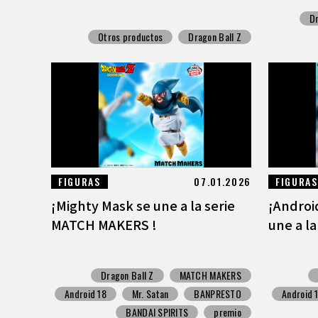
Dr
Otros productos
Dragon Ball Z
FIGURAS
07.01.2026
FIGURAS
¡Mighty Mask se une a la serie
¡Android
MATCH MAKERS !
une a l
Dragon Ball Z
MATCH MAKERS
Android 18
Mr. Satan
BANPRESTO
Android 
BANDAI SPIRITS
premio