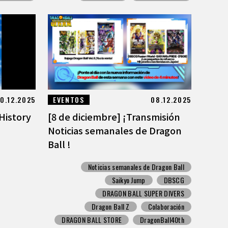
10.12.2025
EVENTOS
08.12.2025
 History
[8 de diciembre] ¡Transmisión
Noticias semanales de Dragon
Ball !
Noticias semanales de Dragon Ball
Saikyo Jump
DBSCG
DRAGON BALL SUPER DIVERS
Dragon Ball Z
Colaboración
DRAGON BALL STORE
DragonBall40th