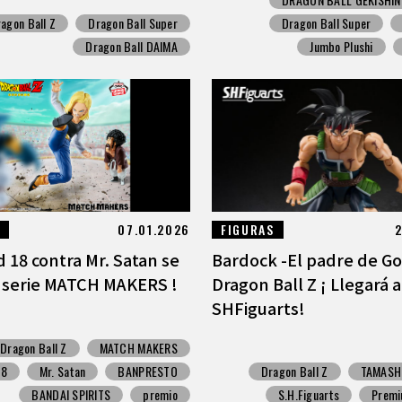
agon Ball Z
Dragon Ball Super
Dragon Ball Super
Dragon Ball DAIMA
Jumbo Plushi
07.01.2026
FIGURAS
2
 18 contra Mr. Satan se
Bardock -El padre de G
a serie MATCH MAKERS !
Dragon Ball Z ¡ Llegará a
SHFiguarts!
Dragon Ball Z
MATCH MAKERS
18
Mr. Satan
BANPRESTO
Dragon Ball Z
TAMASHI
BANDAI SPIRITS
premio
S.H.Figuarts
Premi