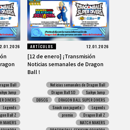
2.01.2026
ARTÍCULOS
12.01.2026
ión
[12 de enero] ¡Transmisión
Dragon
Noticias semanales de Dragon
Ball !
ragon Ball
Noticias semanales de Dragon Ball
aikyo Jump
Dragon Ball SD
Saikyo Jump
ER DIVERS
DBSCG
DRAGON BALL SUPER DIVERS
Legends
Snack con juguete
Legends
gon Ball Z
premio
Dragon Ball Z
H MAKERS
MATCH MAKERS
N SQUADRA
DRAGON BALL GEKISHIN SQUADRA