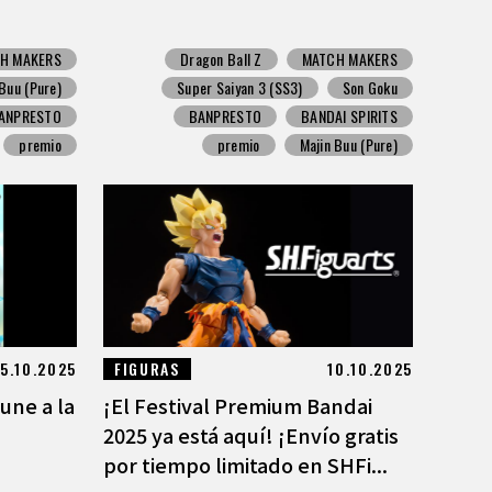
H MAKERS
Dragon Ball Z
MATCH MAKERS
 Buu (Pure)
Super Saiyan 3 (SS3)
Son Goku
ANPRESTO
BANPRESTO
BANDAI SPIRITS
premio
premio
Majin Buu (Pure)
15.10.2025
FIGURAS
10.10.2025
une a la
¡El Festival Premium Bandai
2025 ya está aquí! ¡Envío gratis
por tiempo limitado en SHFi...