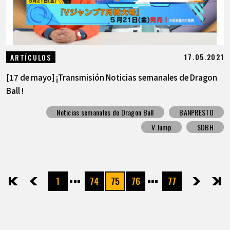
17.05.2021
ARTÍCULOS
[17 de mayo] ¡Transmisión Noticias semanales de Dragon
Ball !
Noticias semanales de Dragon Ball
BANPRESTO
V Jump
SDBH
1
74
75
76
77
先頭
前へ
次へ
最後