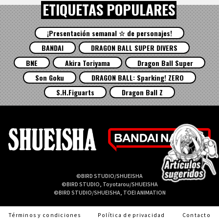
ETIQUETAS POPULARES
¡Presentación semanal ☆ de personajes!
BANDAI
DRAGON BALL SUPER DIVERS
BNE
Akira Toriyama
Dragon Ball Super
Son Goku
DRAGON BALL: Sparking! ZERO
S.H.Figuarts
Dragon Ball Z
©BIRD STUDIO/SHUEISHA
©BIRD STUDIO, Toyotarou/SHUEISHA
©BIRD STUDIO/SHUEISHA, TOEI ANIMATION
Términos y condiciones
Política de privacidad
Contacto