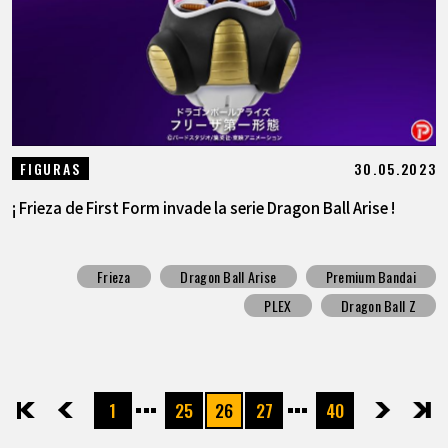
30.05.2023
FIGURAS
¡ Frieza de First Form invade la serie Dragon Ball Arise !
Frieza
Dragon Ball Arise
Premium Bandai
PLEX
Dragon Ball Z
1
25
26
27
40
先頭
前へ
次へ
最後