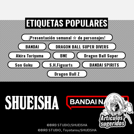
ETIQUETAS POPULARES
¡Presentación semanal ☆ de personajes!
BANDAI
DRAGON BALL SUPER DIVERS
Akira Toriyama
BNE
Dragon Ball Super
Son Goku
S.H.Figuarts
BANDAI SPIRITS
Dragon Ball Z
©BIRD STUDIO/SHUEISHA
©BIRD STUDIO, Toyotarou/SHUEISHA