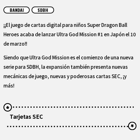
ARTÍCULOS
BANDAI
SDBH
ACERCA DE
¡¡El juego de cartas digital para niños Super Dragon Ball
Heroes acaba de lanzar Ultra God Mission #1 en Japón el 10
de marzo!!
LANGUAGE
Siendo que Ultra God Mission es el comienzo de una nueva
JP
EN
FR
DE
ES
serie para SDBH, la expansión también presenta nuevas
mecánicas de juego, nuevas y poderosas cartas SEC, ¡y
más!
Tarjetas SEC