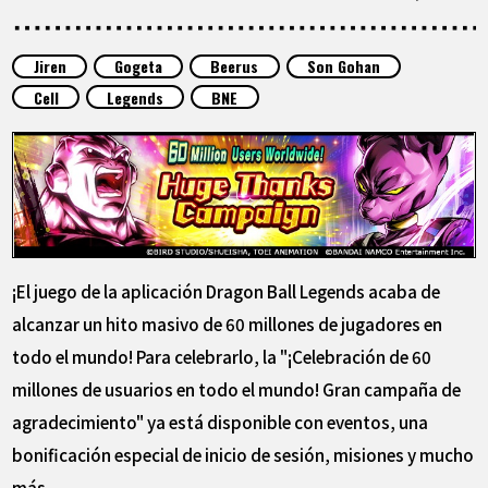
ARTÍCULOS
Jiren
Gogeta
Beerus
Son Gohan
ACERCA DE
Cell
Legends
BNE
LANGUAGE
JP
EN
FR
DE
ES
¡El juego de la aplicación Dragon Ball Legends acaba de
alcanzar un hito masivo de 60 millones de jugadores en
todo el mundo! Para celebrarlo, la "¡Celebración de 60
millones de usuarios en todo el mundo! Gran campaña de
agradecimiento" ya está disponible con eventos, una
bonificación especial de inicio de sesión, misiones y mucho
más.