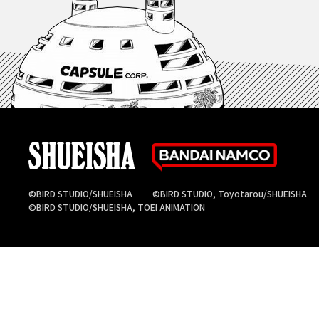
©BIRD STUDIO/SHUEISHA
©BIRD STUDIO, Toyotarou/SHUEISHA
©BIRD STUDIO/SHUEISHA, TOEI ANIMATION