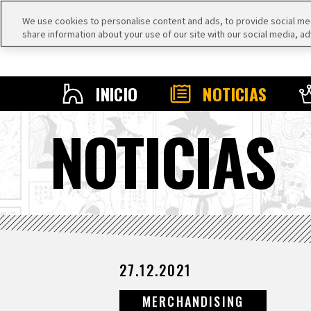
We use cookies to personalise content and ads, to provide social medi
share information about your use of our site with our social media, ad
INICIO
NOTICIAS
NOTICIAS
27.12.2021
MERCHANDISING