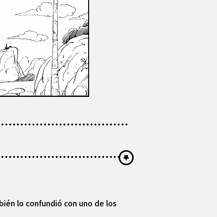
bién lo confundió con uno de los