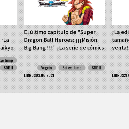
El último capítulo de "Super
¡La edi
 ¡La
Dragon Ball Heroes: ¡¡¡Misión
tamaño
Saikyo
Big Bang !!!" ¡La serie de cómics
venta!
ya está disponible en línea de
recien
kyo Jump
forma gratuita!
Manga,
SDBH
Vegeta
Saikyo Jump
SDBH
interio
LIBROS
03.06.2021
LIBROS
21.