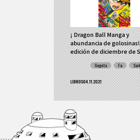
¡ Dragon Ball Manga y
abundancia de golosinas!
edición de diciembre de 
Jump ya está a la venta!
Gogeta
Fu
Sai
LIBROS
04.11.2021