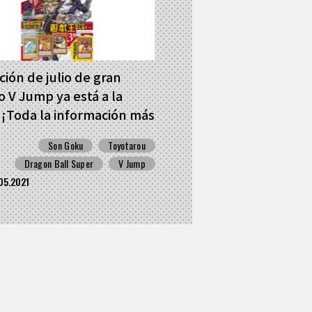
ción de julio de gran
 V Jump ya está a la
 ¡Toda la información más
te sobre Dragon Ball
Son Goku
Toyotarou
 juegos y productos en el
Dragon Ball Super
V Jump
r!
05.2021