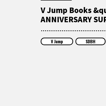
V Jump Books &qu
ANNIVERSARY SUPE
V Jump
SDBH