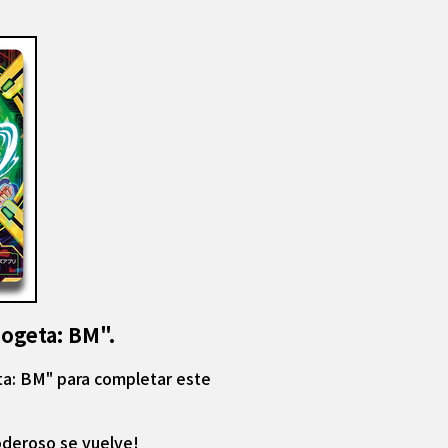
Gogeta: BM".
ta: BM" para completar este
oderoso se vuelve!