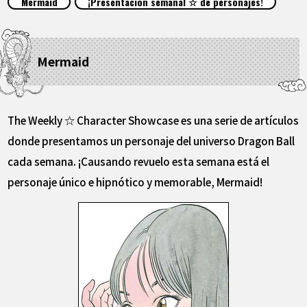
Mermaid
¡Presentación semanal ☆ de personajes!
ARTÍCULOS
ACERCA DE
Mermaid
LANGUAGE
The Weekly ☆ Character Showcase es una serie de artículos
JP
EN
FR
DE
ES
donde presentamos un personaje del universo Dragon Ball
cada semana. ¡Causando revuelo esta semana está el
personaje único e hipnótico y memorable, Mermaid!