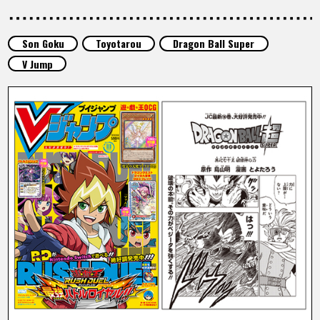
ARTÍCULOS
Son Goku
Toyotarou
Dragon Ball Super
ACERCA DE
V Jump
LANGUAGE
JP
EN
FR
DE
ES