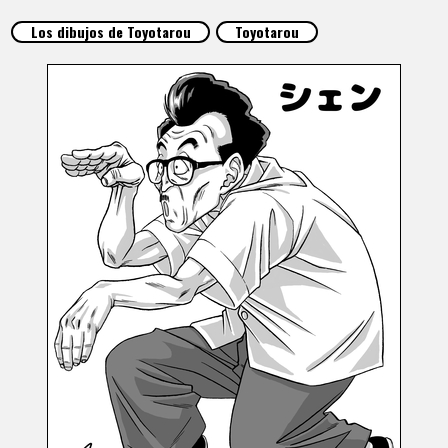
ARTÍCULOS
Los dibujos de Toyotarou
Toyotarou
ACERCA DE
LANGUAGE
JP
EN
FR
DE
ES