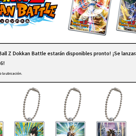
Ball Z Dokkan Battle estarán disponibles pronto! ¡Se lanz
26!
 la ubicación.