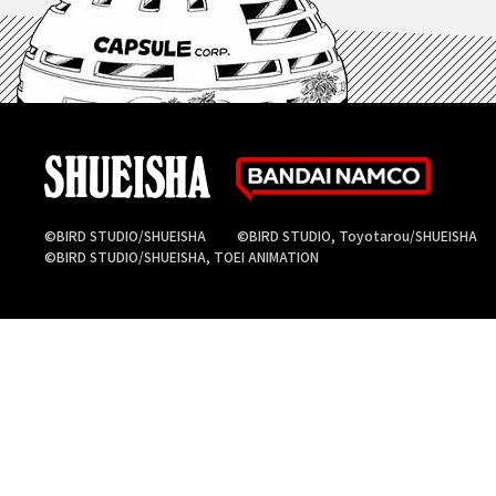
©BIRD STUDIO/SHUEISHA
©BIRD STUDIO, Toyotarou/SHUEISHA
©BIRD STUDIO/SHUEISHA, TOEI ANIMATION