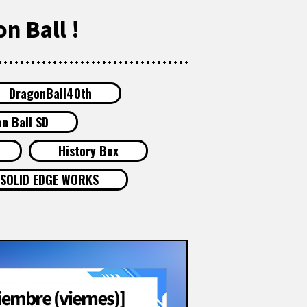
n Ball !
DragonBall40th
n Ball SD
History Box
SOLID EDGE WORKS