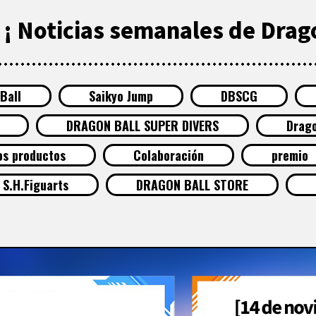
¡ Noticias semanales de Drago
Ball
Saikyo Jump
DBSCG
DRAGON BALL SUPER DIVERS
Drago
os productos
Colaboración
premio
S.H.Figuarts
DRAGON BALL STORE