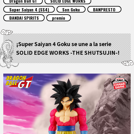
Dragon Ball GT
SOLID EDGE WORKS
ARTÍCULOS
Super Saiyan 4 (SS4)
Son Goku
BANPRESTO
BANDAI SPIRITS
premio
ACERCA DE
¡Super Saiyan 4 Goku se une a la serie
LANGUAGE
SOLID EDGE WORKS -THE SHUTSUJIN-!
JP
EN
FR
DE
ES