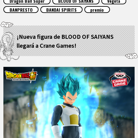
Dragon Ball Super
BLOOD OF SAIYANS
Vegeta
ARTÍCULOS
BANPRESTO
BANDAI SPIRITS
premio
ACERCA DE
¡Nueva figura de BLOOD OF SAIYANS
llegará a Crane Games!
LANGUAGE
JP
EN
FR
DE
ES