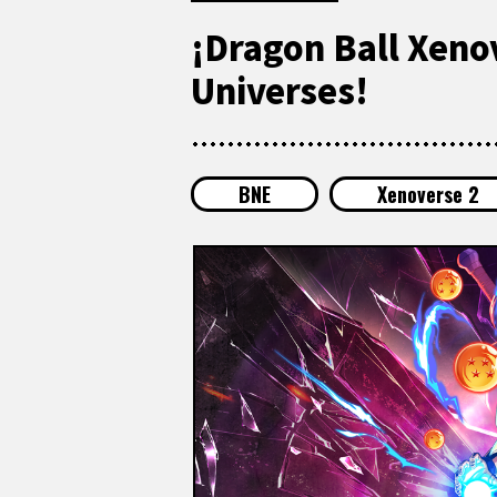
¡Dragon Ball Xenov
Universes!
BNE
Xenoverse 2