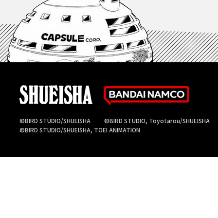
©BIRD STUDIO/SHUEISHA
©BIRD STUDIO, Toyotarou/SHUEISHA
©BIRD STUDIO/SHUEISHA, TOEI ANIMATION