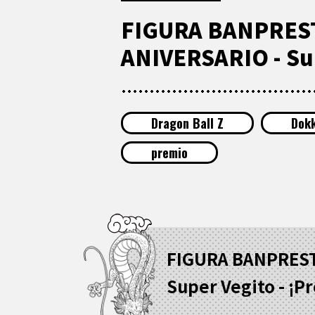
FIGURA BANPREST
ANIVERSARIO - Su
Dragon Ball Z
Dokk
premio
FIGURA BANPREST
Super Vegito - ¡