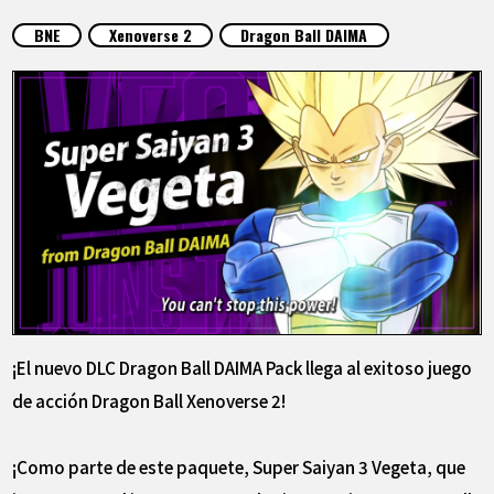
ARTÍCULOS
BNE
Xenoverse 2
Dragon Ball DAIMA
ACERCA DE
LANGUAGE
JP
EN
FR
DE
ES
¡El nuevo DLC Dragon Ball DAIMA Pack llega al exitoso juego
de acción Dragon Ball Xenoverse 2!
¡Como parte de este paquete, Super Saiyan 3 Vegeta, que