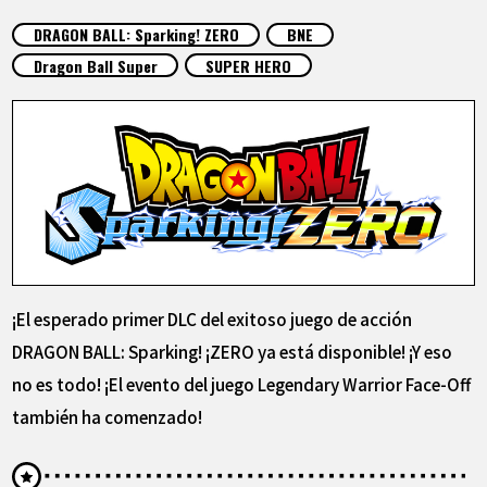
ARTÍCULOS
DRAGON BALL: Sparking! ZERO
BNE
Dragon Ball Super
SUPER HERO
ACERCA DE
LANGUAGE
JP
EN
FR
DE
ES
¡El esperado primer DLC del exitoso juego de acción
DRAGON BALL: Sparking! ¡ZERO ya está disponible! ¡Y eso
no es todo! ¡El evento del juego Legendary Warrior Face-Off
también ha comenzado!