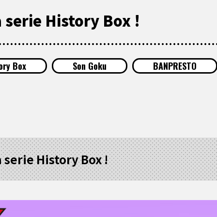
 serie History Box !
ory Box
Son Goku
BANPRESTO
a serie History Box !