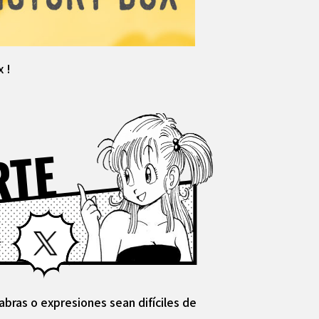
x !
RTE
Facebook
X
abras o expresiones sean difíciles de