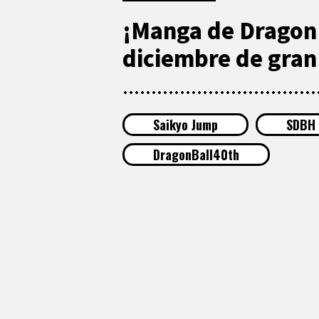
¡Manga de Dragon 
diciembre de gran
Saikyo Jump
SDBH
DragonBall40th