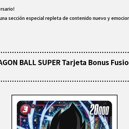
rsario!
e una sección especial repleta de contenido nuevo y emoci
GON BALL SUPER Tarjeta Bonus Fusio