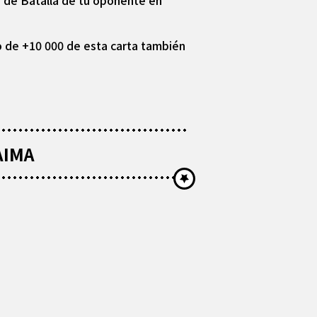
as de Batalla de tu oponente en
o de +10 000 de esta carta también
DAIMA