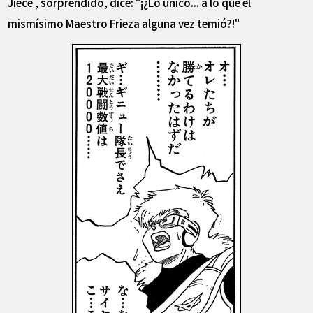
Jiece , sorprendido, dice: "¡¿Lo único... a lo que el
mismísimo Maestro Frieza alguna vez temió?!"