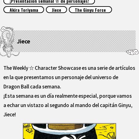
¡Presentación semanal ☆ de personajes!
ARTÍCULOS
Akira Toriyama
Jiece
The Ginyu Force
ACERCA DE
Jiece
LANGUAGE
JP
EN
FR
DE
ES
The Weekly ☆ Character Showcase es una serie de artículos
en la que presentamos un personaje del universo de
Dragon Ball cada semana.
¡Esta semana es un día realmente especial, porque vamos
a echar un vistazo al segundo al mando del capitán Ginyu,
Jiece!