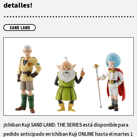
ARTÍCULOS
detalles!
ACERCA DE
SAND LAND
LANGUAGE
JP
EN
FR
DE
ES
¡Ichiban Kuji SAND LAND: THE SERIES está disponible para
pedido anticipado en Ichiban Kuji ONLINE hasta el martes 1